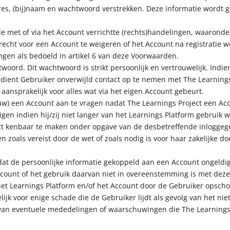
dres, (bij)naam en wachtwoord verstrekken. Deze informatie wordt g
lle met of via het Account verrichtte (rechts)handelingen, waarond
recht voor een Account te weigeren of het Account na registratie w
ingen als bedoeld in artikel 6 van deze Voorwaarden.
woord. Dit wachtwoord is strikt persoonlijk en vertrouwelijk. Ind
dient Gebruiker onverwijld contact op te nemen met The Learnings 
en aansprakelijk voor alles wat via het eigen Account gebeurt.
euw) een Account aan te vragen nadat The Learnings Project een A
gen indien hij/zij niet langer van het Learnings Platform gebruik w
t kenbaar te maken onder opgave van de desbetreffende inloggege
zoals vereist door de wet of zoals nodig is voor haar zakelijke do
dat de persoonlijke informatie gekoppeld aan een Account ongeldig 
ount of het gebruik daarvan niet in overeenstemming is met deze
het Learnings Platform en/of het Account door de Gebruiker opsch
elijk voor enige schade die de Gebruiker lijdt als gevolg van het n
van eventuele mededelingen of waarschuwingen die The Learnings 