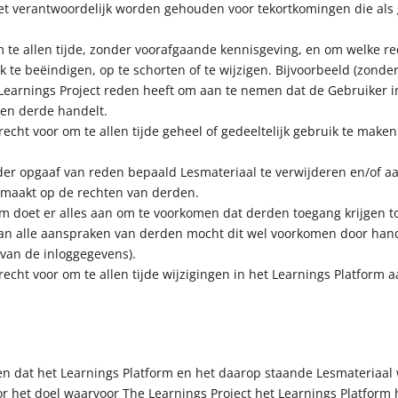
et verantwoordelijk worden gehouden voor tekortkomingen die als 
m te allen tijde, zonder voorafgaande kennisgeving, en om welke r
k te beëindigen, op te schorten of te wijzigen. Bijvoorbeeld (zonde
arnings Project reden heeft om aan te nemen dat de Gebruiker in
een derde handelt.
recht voor om te allen tijde geheel of gedeeltelijk gebruik te mak
der opgaaf van reden bepaald Lesmateriaal te verwijderen en/of aa
k maakt op de rechten van derden.
orm doet er alles aan om te voorkomen dat derden toegang krijgen t
 van alle aanspraken van derden mocht dit wel voorkomen door han
 van de inloggegevens).
recht voor om te allen tijde wijzigingen in het Learnings Platform 
gen dat het Learnings Platform en het daarop staande Lesmateriaa
oor het doel waarvoor The Learnings Project het Learnings Platform