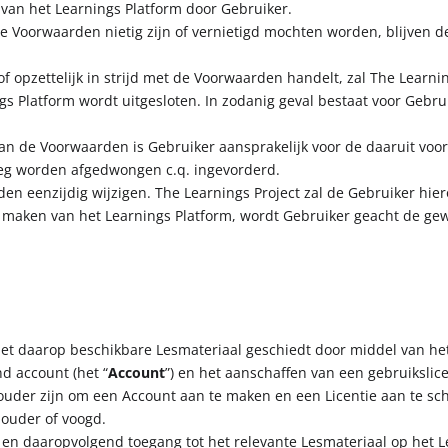
 van het Learnings Platform door Gebruiker.
de Voorwaarden nietig zijn of vernietigd mochten worden, blijven 
f opzettelijk in strijd met de Voorwaarden handelt, zal The Learnin
s Platform wordt uitgesloten. In zodanig geval bestaat voor Gebrui
van de Voorwaarden is Gebruiker aansprakelijk voor de daaruit voo
weg worden afgedwongen c.q. ingevorderd.
en eenzijdig wijzigen. The Learnings Project zal de Gebruiker hie
t maken van het Learnings Platform, wordt Gebruiker geacht de ge
 het daarop beschikbare Lesmateriaal geschiedt door middel van h
d account (het “
Account
”) en het aanschaffen van een gebruikslice
 ouder zijn om een Account aan te maken en een Licentie aan te sch
 ouder of voogd.
en daaropvolgend toegang tot het relevante Lesmateriaal op het L