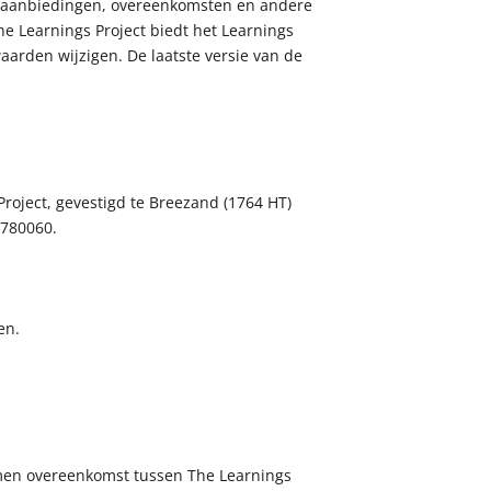
le aanbiedingen, overeenkomsten en andere
The Learnings Project biedt het Learnings
arden wijzigen. De laatste versie van de
roject, gevestigd te Breezand (1764 HT)
1780060.
en.
omen overeenkomst tussen The Learnings