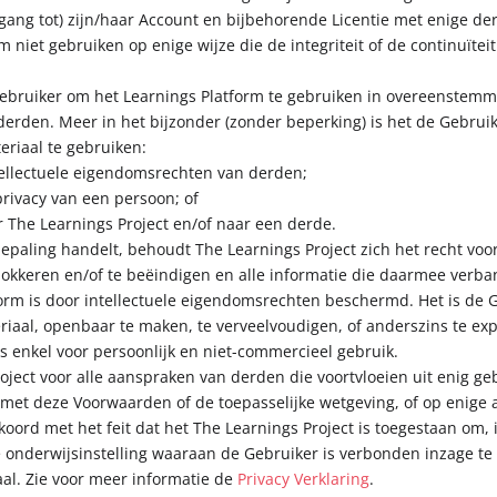
egang tot) zijn/haar Account en bijbehorende Licentie met enige de
 niet gebruiken op enige wijze die de integriteit of de continuïte
 Gebruiker om het Learnings Platform te gebruiken in overeenste
derden. Meer in het bijzonder (zonder beperking) is het de Gebruik
eriaal te gebruiken:
tellectuele eigendomsrechten van derden;
rivacy van een persoon; of
 The Learnings Project en/of naar een derde.
 bepaling handelt, behoudt The Learnings Project zich het recht 
 blokkeren en/of te beëindigen en alle informatie die daarmee verb
form is door intellectuele eigendomsrechten beschermd. Het is de 
iaal, openbaar te maken, te verveelvoudigen, of anderszins te exp
s enkel voor persoonlijk en niet-commercieel gebruik.
oject voor alle aanspraken van derden die voortvloeien uit enig ge
s met deze Voorwaarden of de toepasselijke wetgeving, of op enige 
kkoord met het feit dat het The Learnings Project is toegestaan om
onderwijsinstelling waaraan de Gebruiker is verbonden inzage te 
al. Zie voor meer informatie de
Privacy Verklaring
.