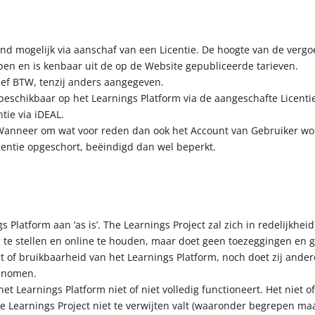
tend mogelijk via aanschaf van een Licentie. De hoogte van de vergo
en en is kenbaar uit de op de Website gepubliceerde tarieven.
sief BTW, tenzij anders aangegeven.
beschikbaar op het Learnings Platform via de aangeschafte Licentie
tie via iDEAL.
ar. Wanneer om wat voor reden dan ook het Account van Gebruiker w
centie opgeschort, beëindigd dan wel beperkt.
s Platform aan ‘as is’. The Learnings Project zal zich in redelijkh
ng te stellen en online te houden, maar doet geen toezeggingen en 
eit of bruikbaarheid van het Learnings Platform, noch doet zij ande
genomen.
et Learnings Platform niet of niet volledig functioneert. Het niet o
 Learnings Project niet te verwijten valt (waaronder begrepen maar 