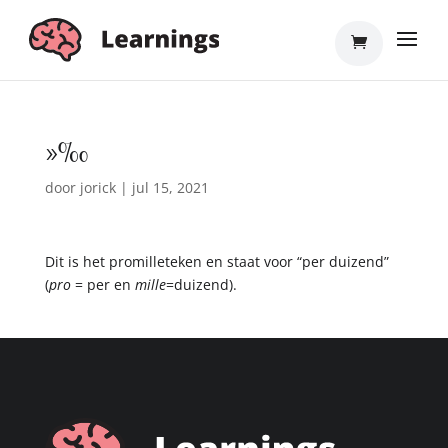
»‰
door
jorick
|
jul 15, 2021
Dit is het promilleteken en staat voor “per duizend”
(
pro
= per en
mille
=duizend).