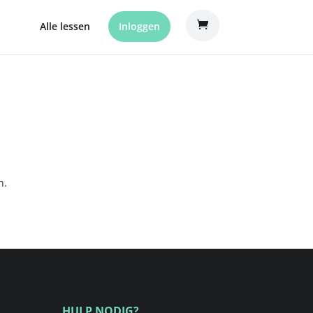
Alle lessen
Inloggen
n.
HULP NODIG?