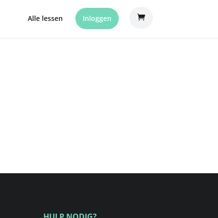
Alle lessen
Inloggen
HULP NODIG?