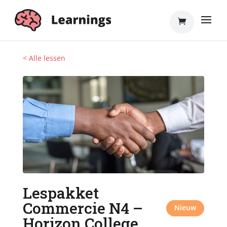
< Alle lessen
Lespakket
Commercie N4 –
Nieuw
Horizon College