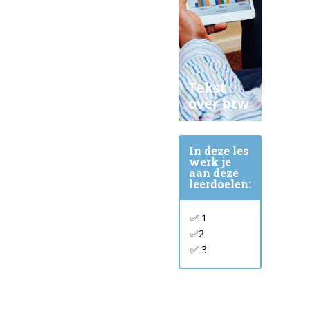
T
ekst
over btw
In deze les
werk je
aan deze
leerdoelen:
✅ 1
✅2
✅ 3