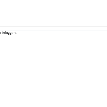
 account gekregen hebt.
n inloggen.