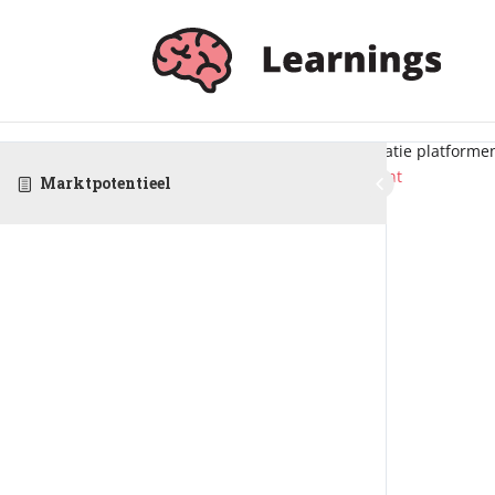
Inloggen
Via jouw schoolaccount
Doe jij een MBO opleiding? Dan is de kans groot dat jij een school
Hiermee kan jij makkelijk en snel op meerdere educatie platforme
Inloggen via Entree
Of login met je bestaande account
Marktpotentieel