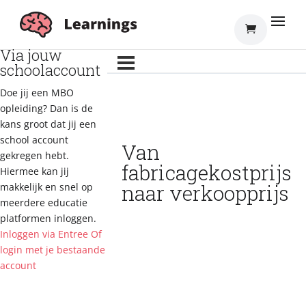
Inloggen
Via jouw
schoolaccount
Doe jij een MBO
opleiding? Dan is de
kans groot dat jij een
school account
Van
gekregen hebt.
fabricagekostprijs
Hiermee kan jij
naar verkoopprijs
makkelijk en snel op
meerdere educatie
platformen inloggen.
Inloggen via Entree
Of
login met je bestaande
account