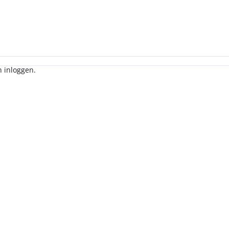
 account gekregen hebt.
n inloggen.