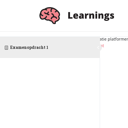
Inloggen
Via jouw schoolaccount
Doe jij een MBO opleiding? Dan is de kans groot dat jij een school
Hiermee kan jij makkelijk en snel op meerdere educatie platforme
Inloggen via Entree
Of login met je bestaande account
Examenopdracht 1